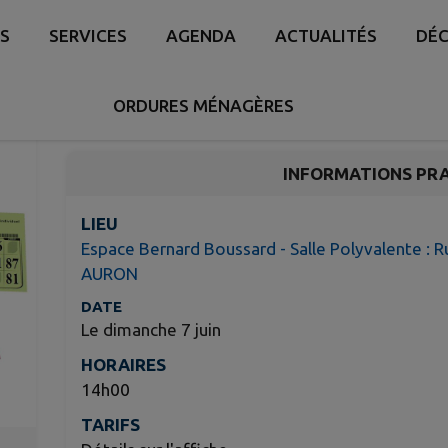
Rifles organisées par
S
SERVICES
AGENDA
ACTUALITÉS
DÉC
Poussins
Dun-sur-Auron
ORDURES MÉNAGÈRES
INFORMATIONS PR
LIEU
Espace Bernard Boussard - Salle Polyvalente : 
AURON
DATE
Le dimanche 7 juin
HORAIRES
14h00
TARIFS