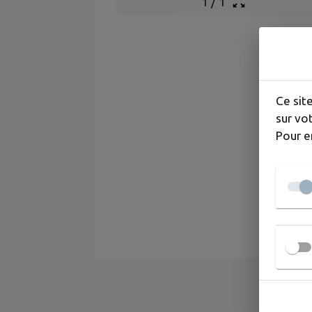
1
/
1
Ce sit
sur vot
Pour e