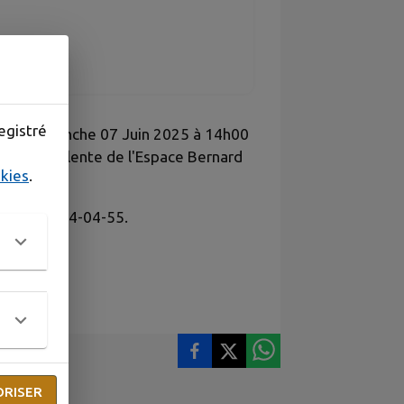
egistré
rifles Dimanche 07 Juin 2025 à 14h00
lle Polyvalente de l'Espace Bernard
okies
.
au 06-63-04-04-55.
ORISER