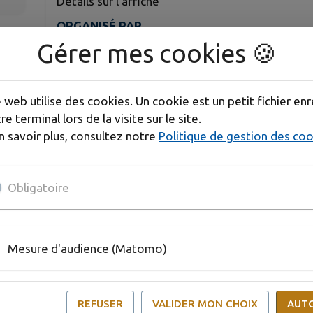
Détails sur l'affiche
ORGANISÉ PAR
Le Clos Des Poussins
Gérer mes cookies 🍪
e web utilise des cookies. Un cookie est un petit fichier enr
L'Association du Clos Des Poussins organise ses 
re terminal lors de la visite sur le site.
(ouverture des portes une heure avant) dans la Sa
n savoir plus, consultez notre
Politique de gestion des co
Boussard situé Rue de la Noraie.
Inscriptions et renseignements auprès de Karine 
Obligatoire
Publié par Astrid - Service Communication
Mesure d'audience (Matomo)
REFUSER
VALIDER MON CHOIX
AUT