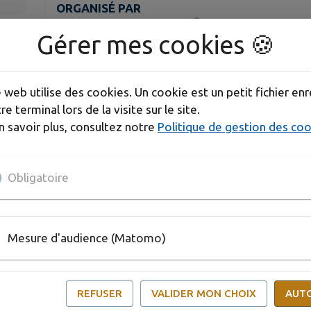
ORGANISÉ PAR
Union musicale Dunoise
Gérer mes cookies 🍪
L'Union Musicale Dunoise organise une Aubade, Sa
e web utilise des cookies. Un cookie est un petit fichier enr
tabac-presse "La Civette".
re terminal lors de la visite sur le site.
n savoir plus, consultez notre
Politique de gestion des co
Renseignements et inscriptions par mail à l'adres
téléphone au 06-80-33-75-66.
Obligatoire
Publié par Astrid - Service Communication
Mesure d'audience (Matomo)
REFUSER
VALIDER MON CHOIX
AUT