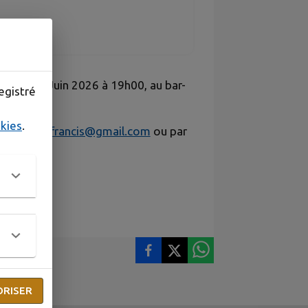
medi 06 Juin 2026 à 19h00, au bar-
egistré
okies
.
se
deriaudfrancis@gmail.com
ou par
ORISER