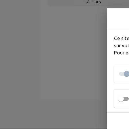
1
/
1
Ce sit
sur vot
Pour e