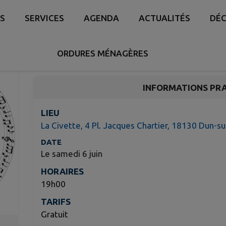
Aubade d'été organisé
S
SERVICES
AGENDA
ACTUALITÉS
DÉC
Civette" par l'Union 
Dun-sur-Auron
ORDURES MÉNAGÈRES
INFORMATIONS PR
LIEU
La Civette, 4 Pl. Jacques Chartier, 18130 Dun-s
DATE
Le samedi 6 juin
HORAIRES
19h00
TARIFS
Gratuit