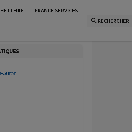
e au bar "La
HETTERIE
FRANCE SERVICES
Musicale Dunoise
RECHERCHER
ATIQUES
ur-Auron