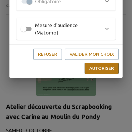
Obligatoire
Catégorie : Visite & Patrimoine
Mesure d'audience
(Matomo)
REFUSER
VALIDER MON CHOIX
AUTORISER
Atelier découverte du Scrapbooking
avec Carine au Moulin du Pondy
SAMEDI 3 OCTOBRE