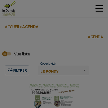
Contenu
Menu
Recherche
Pied de page
ACCUEIL
>
AGENDA
AGENDA
Vue liste
Collectivité
FILTRER
4 événements trouvés. Commune sélectionnée : Le Pon