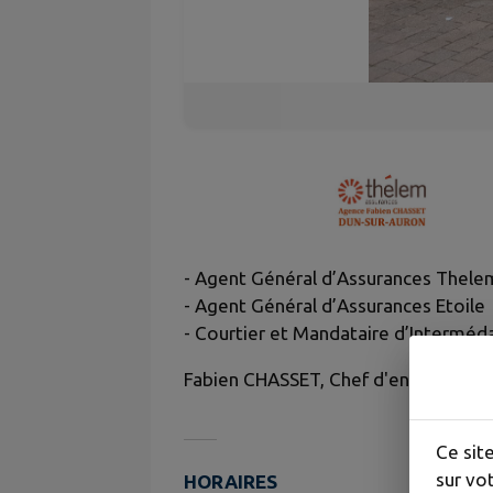
- Agent Général d’Assurances Thele
- Agent Général d’Assurances Etoile
- Courtier et Mandataire d’Interméd
Fabien CHASSET, Chef d'entreprise
Ce sit
sur vot
HORAIRES