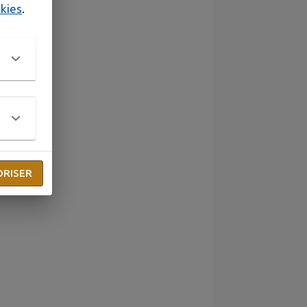
okies
.
ORISER