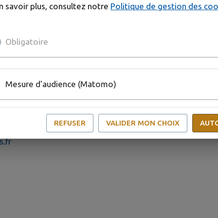
n savoir plus, consultez notre
Politique de gestion des co
00
18h00
Obligatoire
00
18h00
Mesure d'audience (Matomo)
REFUSER
VALIDER MON CHOIX
AUT
8130
.fr