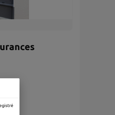
urances
egistré