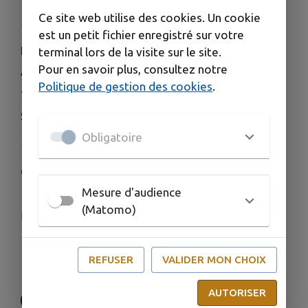
Ce site web utilise des cookies. Un cookie
est un petit fichier enregistré sur votre
HORAIRES
terminal lors de la visite sur le site.
Pour en savoir plus, consultez notre
Accueil sur rendez-vous uniquement.
Politique de gestion des cookies
.
TARIFS
Selon prestation, à partir de 390 €uros HT.
Obligatoire
COORDONNÉES
21 Grande Rue 18130 DUN-SUR-AURON
Mesure d'audience
(Matomo)
gaelle@easyrecrutement.com
02-48-25-71-90
REFUSER
VALIDER MON CHOIX
07-52-05-11-47
AUTORISER