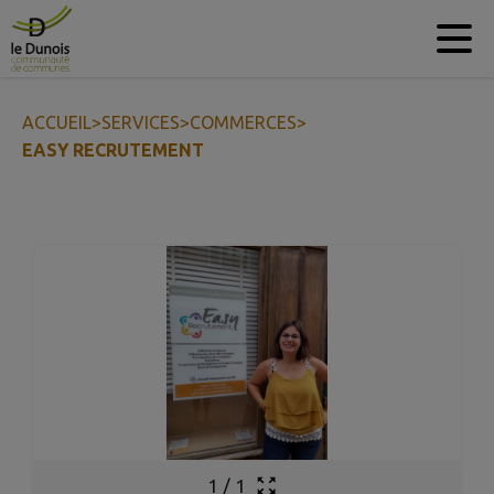
Contenu
Menu
Recherche
Pied de page
ACCUEIL
>
SERVICES
>
COMMERCES
>
EASY RECRUTEMENT
1
/
1