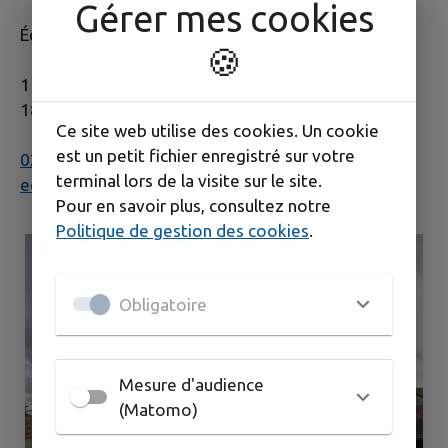
Gérer mes cookies
École Primaire (Maternelle et Élémentaire)
🍪
1 Place De l’Église
18340 SAINT-GERMAIN DES BOIS
Ce site web utilise des cookies. Un cookie
est un petit fichier enregistré sur votre
02.48.25.32.47
terminal lors de la visite sur le site.
ec-saint-germain-des-bois@ac-orleans-tours.fr
Pour en savoir plus, consultez notre
Politique de gestion des cookies
.
Obligatoire
Mesure d'audience
(Matomo)