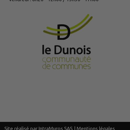
Site réalisé par
IntraMuros SAS
|
Mentions légales